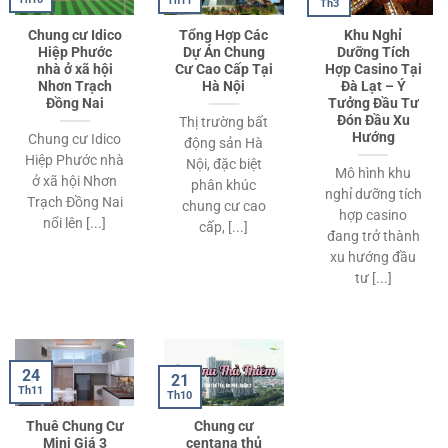
Th11
Th3
Chung cư Idico
Tổng Hợp Các
Khu Nghỉ
Hiệp Phước
Dự Án Chung
Dưỡng Tích
nhà ở xã hội
Cư Cao Cấp Tại
Hợp Casino Tại
Nhơn Trạch
Hà Nội
Đà Lạt – Ý
Đồng Nai
Tưởng Đầu Tư
Đón Đầu Xu
Thị trường bất
Hướng
Chung cư Idico
động sản Hà
Hiệp Phước nhà
Nội, đặc biệt
Mô hình khu
ở xã hội Nhơn
phân khúc
nghỉ dưỡng tích
Trạch Đồng Nai
chung cư cao
hợp casino
nổi lên [...]
cấp, [...]
đang trở thành
xu hướng đầu
tư [...]
24
21
Th11
Th10
Thuê Chung Cư
Chung cư
Mini Giá 3
centana thủ