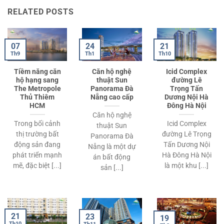
RELATED POSTS
07
21
24
Th9
Th10
Th1
Tiềm năng căn
Căn hộ nghệ
Icid Complex
hộ hạng sang
thuật Sun
đường Lê
The Metropole
Panorama Đà
Trọng Tấn
Thủ Thiêm
Nẵng cao cấp
Dương Nội Hà
HCM
Đông Hà Nội
Căn hộ nghệ
Trong bối cảnh
Icid Complex
thuật Sun
thị trường bất
đường Lê Trọng
Panorama Đà
động sản đang
Tấn Dương Nội
Nẵng là một dự
phát triển mạnh
Hà Đông Hà Nội
án bất động
mẽ, đặc biệt [...]
là một khu [...]
sản [...]
21
23
19
Th10