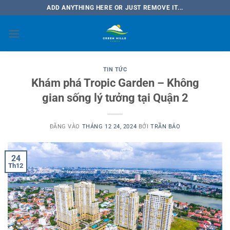
Bỏ
ADD ANYTHING HERE OR JUST REMOVE IT...
qua
nội
dung
TIN TỨC
Khám phá Tropic Garden – Không
gian sống lý tưởng tại Quận 2
ĐĂNG VÀO
THÁNG 12 24, 2024
BỞI
TRẦN BẢO
24
Th12