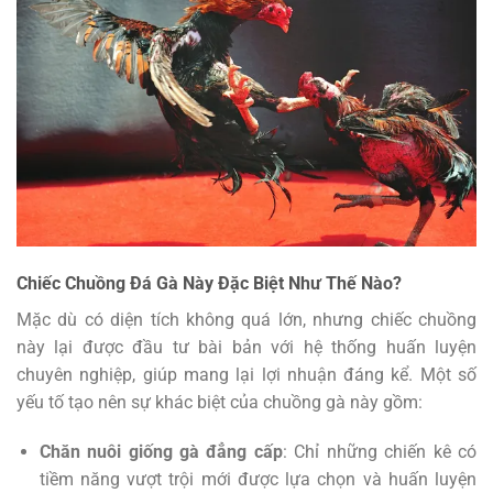
Chiếc Chuồng Đá Gà Này Đặc Biệt Như Thế Nào?
Mặc dù có diện tích không quá lớn, nhưng chiếc chuồng
này lại được đầu tư bài bản với hệ thống huấn luyện
chuyên nghiệp, giúp mang lại lợi nhuận đáng kể. Một số
yếu tố tạo nên sự khác biệt của chuồng gà này gồm:
Chăn nuôi giống gà đẳng cấp
: Chỉ những chiến kê có
tiềm năng vượt trội mới được lựa chọn và huấn luyện