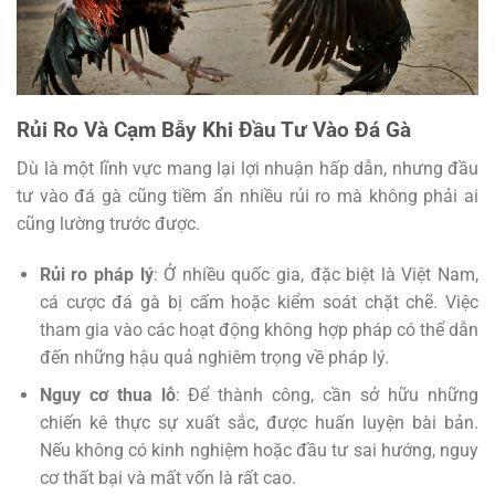
Rủi Ro Và Cạm Bẫy Khi Đầu Tư Vào Đá Gà
Dù là một lĩnh vực mang lại lợi nhuận hấp dẫn, nhưng đầu
tư vào đá gà cũng tiềm ẩn nhiều rủi ro mà không phải ai
cũng lường trước được.
Rủi ro pháp lý
: Ở nhiều quốc gia, đặc biệt là Việt Nam,
cá cược đá gà bị cấm hoặc kiểm soát chặt chẽ. Việc
tham gia vào các hoạt động không hợp pháp có thể dẫn
đến những hậu quả nghiêm trọng về pháp lý.
Nguy cơ thua lỗ
: Để thành công, cần sở hữu những
chiến kê thực sự xuất sắc, được huấn luyện bài bản.
Nếu không có kinh nghiệm hoặc đầu tư sai hướng, nguy
cơ thất bại và mất vốn là rất cao.