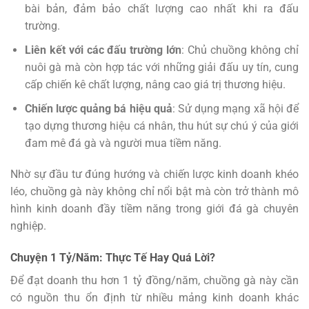
bài bản, đảm bảo chất lượng cao nhất khi ra đấu
trường.
Liên kết với các đấu trường lớn
: Chủ chuồng không chỉ
nuôi gà mà còn hợp tác với những giải đấu uy tín, cung
cấp chiến kê chất lượng, nâng cao giá trị thương hiệu.
Chiến lược quảng bá hiệu quả
: Sử dụng mạng xã hội để
tạo dựng thương hiệu cá nhân, thu hút sự chú ý của giới
đam mê đá gà và người mua tiềm năng.
Nhờ sự đầu tư đúng hướng và chiến lược kinh doanh khéo
léo, chuồng gà này không chỉ nổi bật mà còn trở thành mô
hình kinh doanh đầy tiềm năng trong giới đá gà chuyên
nghiệp.
Chuyện 1 Tỷ/Năm: Thực Tế Hay Quá Lời?
Để đạt doanh thu hơn 1 tỷ đồng/năm, chuồng gà này cần
có nguồn thu ổn định từ nhiều mảng kinh doanh khác