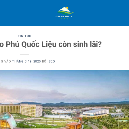
TIN TỨC
 Phú Quốc Liệu còn sinh lãi?
NG VÀO
THÁNG 3 19, 2025
BỞI
SEO