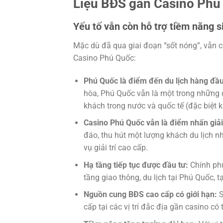
Liệu BĐS gần Casino Phú 
Yếu tố vẫn còn hỗ trợ tiềm năng si
Mặc dù đã qua giai đoạn “sốt nóng”, vẫn c
Casino Phú Quốc:
Phú Quốc là điểm đến du lịch hàng đầu
hòa, Phú Quốc vẫn là một trong những đ
khách trong nước và quốc tế (đặc biệt 
Casino Phú Quốc vẫn là điểm nhấn giải 
đáo, thu hút một lượng khách du lịch nh
vụ giải trí cao cấp.
Hạ tầng tiếp tục được đầu tư:
Chính phủ
tầng giao thông, du lịch tại Phú Quốc, t
Nguồn cung BĐS cao cấp có giới hạn:
S
cấp tại các vị trí đắc địa gần casino có 