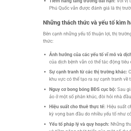
Tiềm năng tăng trưởng dài hạn:
Với vị 
Phú Quốc vẫn được đánh giá là thị trườ
Những thách thức và yếu tố kìm h
Bên cạnh những yếu tố thuận lợi, thị trư
thức:
Ảnh hưởng của các yếu tố vĩ mô và dịc
của dịch bệnh vẫn có thể tác động tiêu
Sự cạnh tranh từ các thị trường khác:
C
khu vực có thể tạo ra sự cạnh tranh về 
Nguy cơ bong bóng BĐS cục bộ:
Sau gia
ảo ở một số phân khúc, đòi hỏi nhà đầu
Hiệu suất cho thuê thực tế:
Hiệu suất c
kỳ vọng ban đầu do nhiều yếu tố như côn
Yếu tố pháp lý và quy hoạch:
Những thay