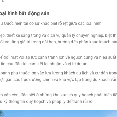
án.
loại hình bất động sản
Quốc hiện tại có sự khác biệt rõ rệt giữa các loại hình:
 đẹp, thiết kế sang trọng và dịch vụ quản lý chuyên nghiệp, biệt t
ốt và tăng giá trị trong dài hạn, hướng đến phân khúc khách h
 đối mặt với áp lực cạnh tranh lớn về nguồn cung và hiệu suất
ín chủ đầu tư, cam kết lợi nhuận và vị trí dự án.
oanh phụ thuộc lớn vào lưu lượng khách du lịch và cư dân tron
lợi, gần các trục đường chính và khu vực tập trung du khách vẫ
n vẫn còn, đặc biệt ở những khu vực có quy hoạch phát triển t
u kỹ thông tin quy hoạch và pháp lý để tránh rủi ro.