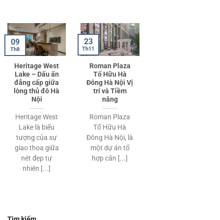
23
09
Th11
Th8
Heritage West
Roman Plaza
Lake – Dấu ấn
Tố Hữu Hà
đẳng cấp giữa
Đông Hà Nội Vị
lòng thủ đô Hà
trí và Tiềm
Nội
năng
Heritage West
Roman Plaza
Lake là biểu
Tố Hữu Hà
tượng của sự
Đông Hà Nội, là
giao thoa giữa
một dự án tổ
nét đẹp tự
hợp căn [...]
nhiên [...]
Tìm kiếm