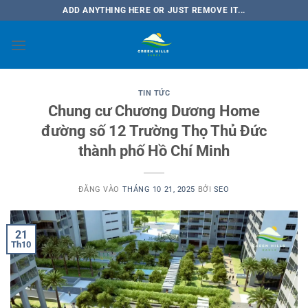
Bỏ
ADD ANYTHING HERE OR JUST REMOVE IT...
qua
nội
dung
TIN TỨC
Chung cư Chương Dương Home
đường số 12 Trường Thọ Thủ Đức
thành phố Hồ Chí Minh
ĐĂNG VÀO
THÁNG 10 21, 2025
BỞI
SEO
21
Th10