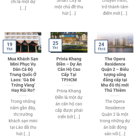
Smart City là
chuyển mình,
chỉ là một dự
một chủ đề thu
trở thành tâm
[...]
hút [...]
điểm mới [...]
25
19
24
Th1
Th3
Th12
Mua Khách Sạn
Privia Khang
The Opera
Mini Phục Vụ
Điền – Dự Án
Residence
Dân Cá Độ
Căn Hộ Cao
Quận 2 – Biểu
Trung Quốc Ở
Cấp Tại
tượng sống
Laos: ‘Gà Đẻ
TP.HCM
đẳng cấp tại
Trứng Vàng’
khu đô thị mới
Hay Rủi Ro?
Thủ Thiêm
Privia Khang
Điền là một dự
Trong những
The Opera
án căn hộ cao
năm gần đây,
Residence
cấp được phát
thị trường
Quận 2 là một
triển bởi [...]
khách sạn mini
trong những dự
tại Lào đã thu
án bất động
hút [...]
sản nổi [...]