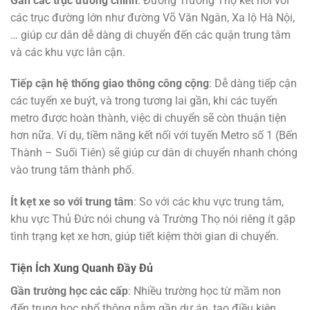
Gần các trục đường chính
: Đường Trường Thọ kết nối với
các trục đường lớn như đường Võ Văn Ngân, Xa lộ Hà Nội,
… giúp cư dân dễ dàng di chuyển đến các quận trung tâm
và các khu vực lân cận.
Tiếp cận hệ thống giao thông công cộng
: Dễ dàng tiếp cận
các tuyến xe buýt, và trong tương lai gần, khi các tuyến
metro được hoàn thành, việc di chuyển sẽ còn thuận tiện
hơn nữa. Ví dụ, tiềm năng kết nối với tuyến Metro số 1 (Bến
Thành – Suối Tiên) sẽ giúp cư dân di chuyển nhanh chóng
vào trung tâm thành phố.
Ít kẹt xe so với trung tâm
: So với các khu vực trung tâm,
khu vực Thủ Đức nói chung và Trường Thọ nói riêng ít gặp
tình trạng kẹt xe hơn, giúp tiết kiệm thời gian di chuyển.
Tiện Ích Xung Quanh Đầy Đủ
Gần trường học các cấp
: Nhiều trường học từ mầm non
đến trung học phổ thông nằm gần dự án, tạo điều kiện