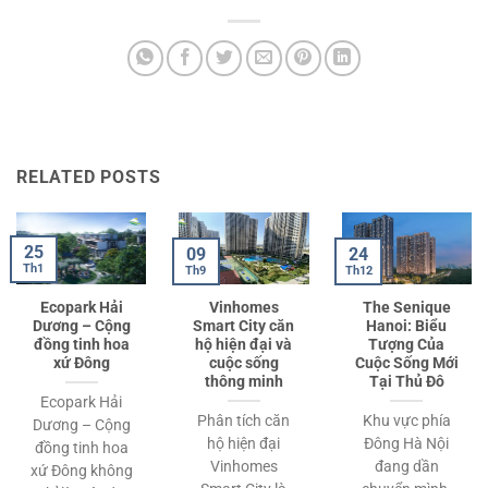
RELATED POSTS
25
09
24
Th1
Th9
Th12
Ecopark Hải
Vinhomes
The Senique
Dương – Cộng
Smart City căn
Hanoi: Biểu
đồng tinh hoa
hộ hiện đại và
Tượng Của
xứ Đông
cuộc sống
Cuộc Sống Mới
thông minh
Tại Thủ Đô
Ecopark Hải
Phân tích căn
Khu vực phía
Dương – Cộng
hộ hiện đại
Đông Hà Nội
đồng tinh hoa
Vinhomes
đang dần
xứ Đông không