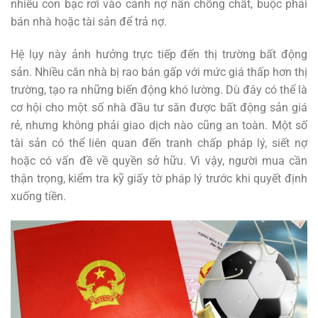
nhiều con bạc rơi vào cảnh nợ nần chồng chất, buộc phải
bán nhà hoặc tài sản để trả nợ.
Hệ lụy này ảnh hưởng trực tiếp đến thị trường bất động
sản. Nhiều căn nhà bị rao bán gấp với mức giá thấp hơn thị
trường, tạo ra những biến động khó lường. Dù đây có thể là
cơ hội cho một số nhà đầu tư săn được bất động sản giá
rẻ, nhưng không phải giao dịch nào cũng an toàn. Một số
tài sản có thể liên quan đến tranh chấp pháp lý, siết nợ
hoặc có vấn đề về quyền sở hữu. Vì vậy, người mua cần
thận trọng, kiểm tra kỹ giấy tờ pháp lý trước khi quyết định
xuống tiền.