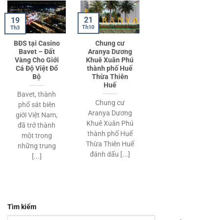
21
19
Th10
Th3
BĐS tại Casino
Chung cư
Bavet – Đất
Aranya Dương
Vàng Cho Giới
Khuê Xuân Phú
Cá Độ Việt Đổ
thành phố Huế
Bộ
Thừa Thiên
Huế
Bavet, thành
Chung cư
phố sát biên
Aranya Dương
giới Việt Nam,
Khuê Xuân Phú
đã trở thành
thành phố Huế
một trong
Thừa Thiên Huế
những trung
đánh dấu [...]
[...]
Tìm kiếm