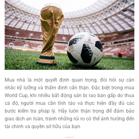
Mua nhà là một quyết định quan trọng, đòi hỏi sự cân
nhắc kỹ lưỡng và thẩm định cẩn thận. Đặc biệt trong mùa
World Cup, khi nhiều bất động sản bị rao bán gấp do thua
cá độ, người mua cần tỉnh táo và thực hiện đầy đủ các
bước kiểm tra pháp lý. Hãy luôn thận trọng để đảm bảo
giao dịch an toàn, tránh những rủi ro có thể ảnh hưởng đến
tài chính và quyền sở hữu của bạn.