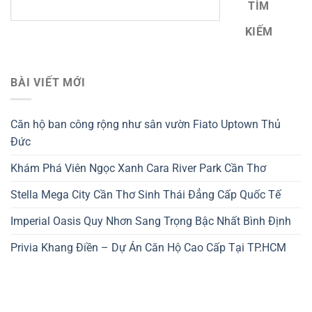
TÌM
KIẾM
BÀI VIẾT MỚI
Căn hộ ban công rộng như sân vườn Fiato Uptown Thủ
Đức
Khám Phá Viên Ngọc Xanh Cara River Park Cần Thơ
Stella Mega City Cần Thơ Sinh Thái Đẳng Cấp Quốc Tế
Imperial Oasis Quy Nhơn Sang Trọng Bậc Nhất Bình Định
Privia Khang Điền – Dự Án Căn Hộ Cao Cấp Tại TP.HCM