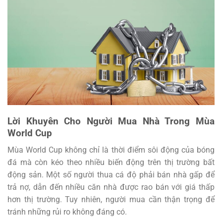
Lời Khuyên Cho Người Mua Nhà Trong Mùa
World Cup
Mùa World Cup không chỉ là thời điểm sôi động của bóng
đá mà còn kéo theo nhiều biến động trên thị trường bất
động sản. Một số người thua cá độ phải bán nhà gấp để
trả nợ, dẫn đến nhiều căn nhà được rao bán với giá thấp
hơn thị trường. Tuy nhiên, người mua cần thận trọng để
tránh những rủi ro không đáng có.