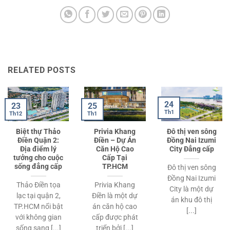
RELATED POSTS
24
23
25
Th1
Th12
Th1
Biệt thự Thảo
Privia Khang
Đô thị ven sông
Điền Quận 2:
Điền – Dự Án
Đồng Nai Izumi
Địa điểm lý
Căn Hộ Cao
City Đẳng cấp
tưởng cho cuộc
Cấp Tại
sống đẳng cấp
TP.HCM
Đô thị ven sông
Đồng Nai Izumi
Thảo Điền tọa
Privia Khang
City là một dự
lạc tại quận 2,
Điền là một dự
án khu đô thị
TP.HCM nổi bật
án căn hộ cao
[...]
với không gian
cấp được phát
sống sang [...]
triển bởi [...]