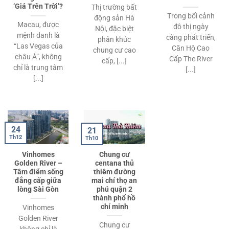
‘Giá Trên Trời’?
Thị trường bất
Trong bối cảnh
động sản Hà
Macau, được
đô thị ngày
Nội, đặc biệt
mệnh danh là
càng phát triển,
phân khúc
“Las Vegas của
Căn Hộ Cao
chung cư cao
châu Á”, không
Cấp The River
cấp, [...]
chỉ là trung tâm
[...]
[...]
24
21
Th12
Th10
Vinhomes
Chung cư
Golden River –
centana thủ
Tâm điểm sống
thiêm đường
đẳng cấp giữa
mai chí thọ an
lòng Sài Gòn
phú quận 2
thành phố hồ
chí minh
Vinhomes
Golden River
Chung cư
không chỉ là