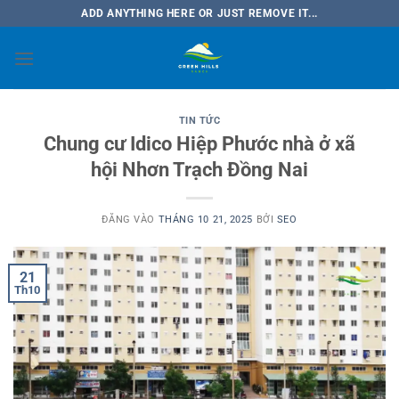
Bỏ
ADD ANYTHING HERE OR JUST REMOVE IT...
qua
nội
dung
TIN TỨC
Chung cư Idico Hiệp Phước nhà ở xã
hội Nhơn Trạch Đồng Nai
ĐĂNG VÀO
THÁNG 10 21, 2025
BỞI
SEO
21
Th10