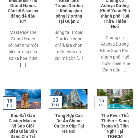
Masterise The
Khám phá
Chung cư
Grand Hanoi:
Tropic Garden
Aranya Dương
Căn hộ 6 sao có
– Không gian
Khuê Xuân Phú
đáng để đầu
sống lý tưởng
thành phố Huế
tư?
tại Quận 2
Thừa Thiên
Huế
Masterise The
Sống tại Tropic
Chung cư
Grand Hanoi
Garden không
Aranya Dương
nổi bật như một
chỉ là lựa chọn
Khuê Xuân Phú
biểu tượng của
một chốn an
thành phố Huế
sự xa hoa, hiện
cư, mà còn [...]
Thừa Thiên Huế
[...]
đánh dấu [...]
23
15
18
Th11
Th9
Th3
Khu Đất Gần
Tổng Hợp Các
The River Thủ
Casino Macau:
Dự Án Chung
Thiêm – Sang
Vì Sao Giới
Cư Cao Cấp Tại
Trọng Và Tiện
Siêu Giàu Sẵn
Hà Nội
Nghi Tại
Sàng Chi Trả
TP.HCM